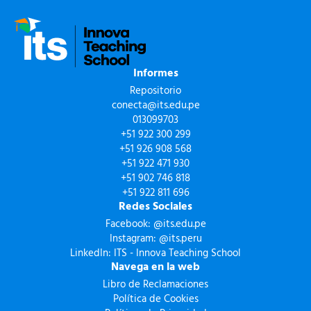
Informes
Repositorio
conecta@its.edu.pe
013099703
+51 922 300 299
+51 926 908 568
+51 922 471 930
+51 902 746 818
+51 922 811 696
Redes Sociales
Facebook: @its.edu.pe
Instagram: @its.peru
LinkedIn: ITS - Innova Teaching School
Navega en la web
Libro de Reclamaciones
Política de Cookies